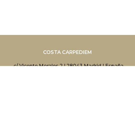
COSTA CARPEDIEM
c/ Vicente Morales 2 | 28043 Madrid | España
+34 648049936
Facebook
WhatsApp
Costa CarpeDiem es miembro de
ApturCV