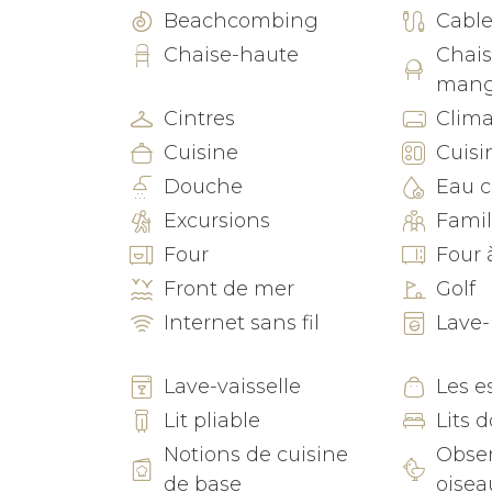
sur la mer depuis les deux autres balcons s
Beachcombing
Cabl
Chaise-haute
Chais
Les environs : Avec un emplacement fabuleu
mang
pourriez être satisfait de passer l'ensembl
avec des magasins, des supermarchés et des
Cintres
Clima
vous avez besoin pour une escapade facile
Cuisine
Cuisi
Douche
Eau 
Le centre-ville de Calpe est également à s
Excursions
Famil
quartier commerçant, la vieille ville fortif
son architecture historique espagnole, y co
Four
Four 
Front de mer
Golf
Pour des vues spectaculaires sur Calpe, fa
Internet sans fil
Lave-
sommet du Peñón de Ifac. À seulement 10 min
s'élève à 332 mètres au-dessus de la Médit
Lave-vaisselle
Les e
et de flore locales rares.
Lit pliable
Lits 
Avant tout, chez Costa CarpeDiem, nous v
Notions de cuisine
Obser
dès votre arrivée. Si vous avez des demandes
de base
oisea