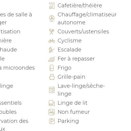
itués à l’extérieur des chambres de l’appartement.
e
Cafetière/théière
es de salle à
Chauffage/climatiseur
x juste à côté de la plage de La Fossa, vous
er
autonome
e de vos vacances étendu au bord de la mer. Et
 restaurants locaux à quelques pas, tout ce dont
tisation
Couverts/ustensiles
 et détendue est à portée de main.
nière
Cyclisme
chaude
Escalade
eulement 5 minutes en voiture. Avec un grand
le
Fer à repasser
iée de Calpe vaut le détour pour se promener parmi
mpris une belle église du 15ème siècle.
à microondes
Frigo
Grille-pain
ites une randonnée ou une escalade jusqu'au
linge
Lave-linge/sèche-
utes en voiture, cette falaise "gibraltar-ienne"
linge
erranée et abrite également une variété de faune
ssentiels
Linge de lit
doubles
Non fumeur
oulons que vous vous sentiez comme chez vous
vation des
Parking
 spécifiques, faites-le nous savoir et nous nous
ux