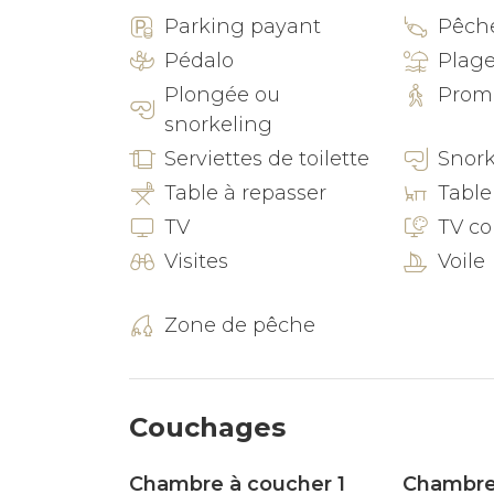
assurerons que tout est pris en charge.
Parking payant
Pêch
Pédalo
Plag
Besoin d'un transfert depuis l'aéroport ? Le
voitures ? Une recommandation sur de grand
Plongée ou
Prom
nous serons heureux de vous donner nos mei
snorkeling
Serviettes de toilette
Snork
Intérieur de la location
Table à repasser
Table
TV
TV co
salle de séjour/ à manger climatisée avec té
Visites
Voile
balcon
Zone de pêche
2 chambres à coucher et 1 salle de bain
télévision par câble
Couchages
buanderie avec machine à laver
Chambre à coucher 1
Chambre