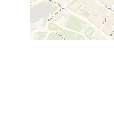
terrasse
barbecue
coin pour s'asseoir en plein air et coin repas
Informations additionnelles
ville/village plus proche: Calpe (dans un ra
rive ou bord plus proche: Mediterráneo (dan
plage la plus proche: Arenal Bol (dans un r
port le plus proche: Calpe (dans un rayon d
parc le plus proche dans un rayon de 200 m