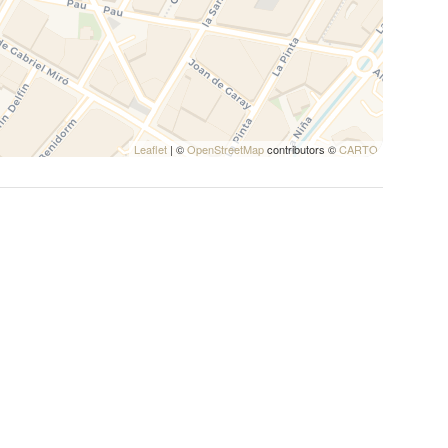
 en plein air
Leaflet
| ©
OpenStreetMap
contributors ©
CARTO
yon de 50 mètres de la location)
s un rayon de 100 mètres de la location)
ayon de 100 mètres de la location)
e 1000 mètres de la location)
ètres de la location