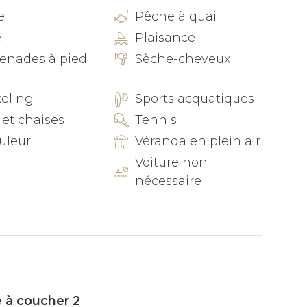
e
Pêche à quai
e
Plaisance
 meilleur prix pour une entreprise de location de
s restaurants locaux ? Il suffit de demander,
enades à pied
Sèche-cheveux
lleurs conseils !
eling
Sports acquatiques
 et chaises
Tennis
uleur
Véranda en plein air
lévision
Voiture non
nécessaire
 à coucher 2