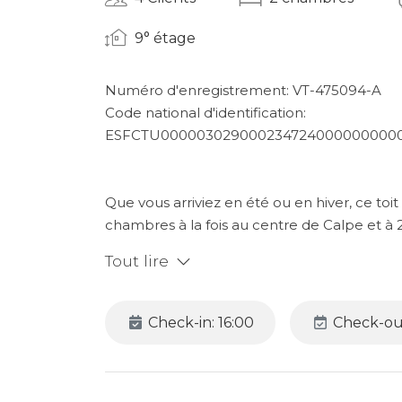
9° étage
Numéro d'enregistrement: VT-475094-A
Code national d'identification:
ESFCTU000003029000234724000000000
Que vous arriviez en été ou en hiver, ce toi
chambres à la fois au centre de Calpe et à
escapade espagnole avec toutes les commo
Tout lire
À l'intérieur, l'attique dispose de deux cha
cuisine indépendante, et un équipement co
Check-in: 16:00
Check-out
Wi-Fi et satellite.
Avec un emplacement en plein centre ville,