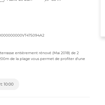
0000000000VT475094A2
t terrasse entièrement rénové (Mai 2018) de 2
 200m de la plage vous permet de profiter d'une
dités à quelques minutes.
mbres lumineuses, un espace de vie spacieux: salon,
mplet pour un séjour agréable qui inclue clim,
: 10:00
 vous trouverez magasins, bars et restaurants au