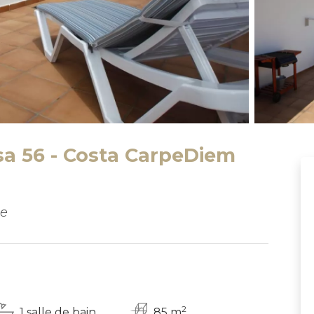
a 56 - Costa CarpeDiem
pe
2
1 salle de bain
85 m