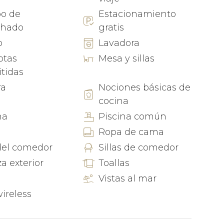
 más allá de sus paredes. Piérdete en sus
po de
Estacionamiento
 una vida local vibrante. Siente la arena besada
chado
gratis
a ola invitándote a sumergirte en una nueva
 encantador pueblo rebosante de cultura.
o
Lavadora
otas
Mesa y sillas
cacional; es un tapiz de momentos y recuerdos
tidas
la vida junto al mar. Experimenta la magia por ti
ra
Nociones básicas de
l telón de fondo de unas vacaciones que tocarán
cocina
 haber dejado sus costas.
na
Piscina común
Ropa de cama
 del comedor
Sillas de comedor
za exterior
Toallas
Vistas al mar
wireless