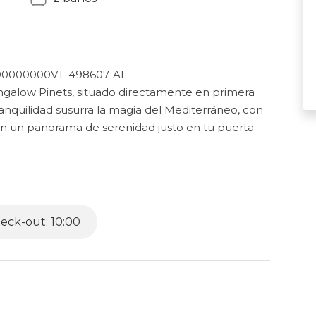
0000000VT-498607-A1
galow Pinets, situado directamente en primera
tranquilidad susurra la magia del Mediterráneo, con
an un panorama de serenidad justo en tu puerta.
eligente que promueve la relajación y la unión. En
 cuidadosamente diseñados para proporcionar un
 sido meticulosamente creados para fomentar un
ndo la melodía de las olas distantes. Despierta
eck-out: 10:00
exploración y descubrimiento.
rimer piso. Aquí, la espaciosa y soleada sala de
álido abrazo. Sumérgete en la comodidad de los
olas mediterráneas que resuenan a lo lejos. Este