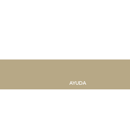
AYUDA
| España
¿Quiénes Somos?
Opiniones verificadas
Contacto
Gestión de alquileres vac