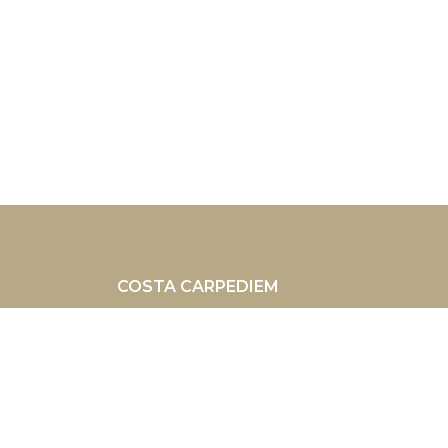
COSTA CARPEDIEM
c/ Vicente Morales 2 | 28043 Madrid 
+34 648049936
Facebook