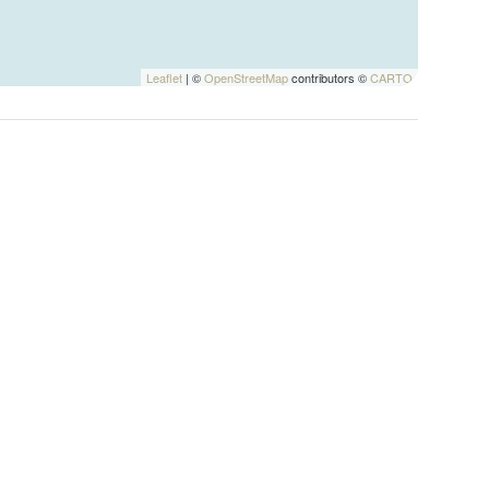
Leaflet
| ©
OpenStreetMap
contributors ©
CARTO