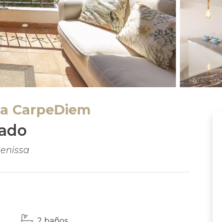
ta CarpeDiem
zado
Benissa
2 baños