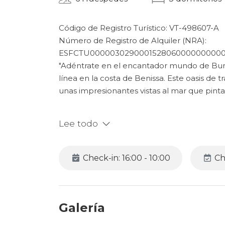
Código de Registro Turístico: VT-498607-A
Número de Registro de Alquiler (NRA):
ESFCTU0000030290001528060000000000
"Adéntrate en el encantador mundo de Bun
línea en la costa de Benissa. Este oasis de 
unas impresionantes vistas al mar que pint
Bungalow Pinets revela una distribución int
Lee todo
la planta baja, descubre tres dormitorios
santuario de descanso. Estos espacios han
sueño tranquilo, con cada habitación refleja
Check-in: 16:00 - 10:00
Ch
renovado y listo para otro hermoso día de 
El viaje de confort continúa al ascender al p
estar se despliega ante ti, ofreciendo un c
Galería
sofás y entrégate al ritmo calmante de las 