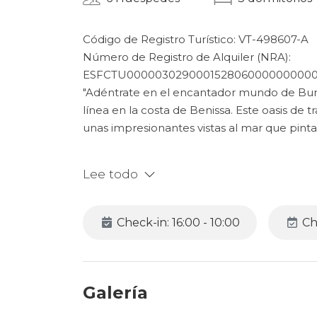
Código de Registro Turístico: VT-498607-A
Número de Registro de Alquiler (NRA):
ESFCTU0000030290001528060000000000
"Adéntrate en el encantador mundo de Bun
línea en la costa de Benissa. Este oasis de 
unas impresionantes vistas al mar que pint
Bungalow Pinets revela una distribución int
Lee todo
la planta baja, descubre tres dormitorios
santuario de descanso. Estos espacios han
sueño tranquilo, con cada habitación refleja
Check-in: 16:00 - 10:00
Ch
renovado y listo para otro hermoso día de 
El viaje de confort continúa al ascender al p
estar se despliega ante ti, ofreciendo un c
Galería
sofás y entrégate al ritmo calmante de las 