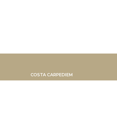
COSTA CARPEDIEM
c/ Vicente Morales 2 | 28043 Madrid 
+34 648049936
Facebook