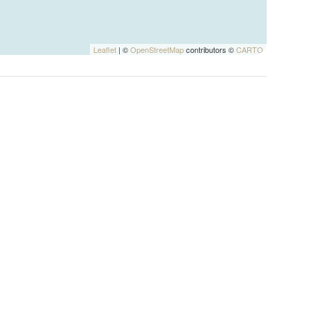
Leaflet
| ©
OpenStreetMap
contributors ©
CARTO