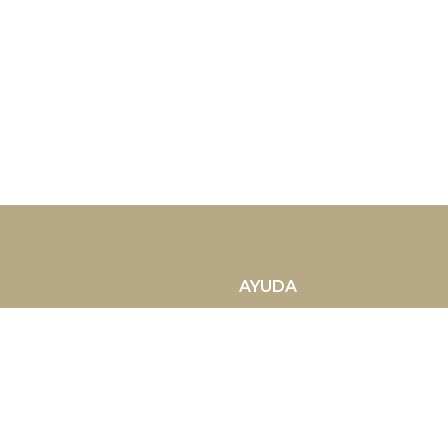
AYUDA
| España
¿Quiénes Somos?
Opiniones verificadas
Contacto
Gestión de alquileres vac