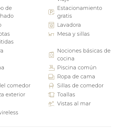
 más allá de sus paredes. Piérdete en sus
po de
Estacionamiento
 una vida local vibrante. Siente la arena besada
chado
gratis
a ola invitándote a sumergirte en una nueva
 encantador pueblo rebosante de cultura.
o
Lavadora
otas
Mesa y sillas
cacional; es un tapiz de momentos y recuerdos
tidas
la vida junto al mar. Experimenta la magia por ti
ra
Nociones básicas de
l telón de fondo de unas vacaciones que tocarán
cocina
 haber dejado sus costas.
na
Piscina común
Ropa de cama
 del comedor
Sillas de comedor
za exterior
Toallas
Vistas al mar
wireless