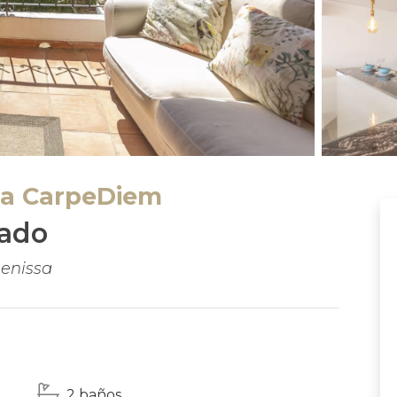
ta CarpeDiem
zado
Benissa
2 baños