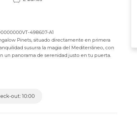
0000000VT-498607-A1
galow Pinets, situado directamente en primera
tranquilidad susurra la magia del Mediterráneo, con
an un panorama de serenidad justo en tu puerta.
eligente que promueve la relajación y la unión. En
 cuidadosamente diseñados para proporcionar un
 sido meticulosamente creados para fomentar un
ndo la melodía de las olas distantes. Despierta
eck-out: 10:00
exploración y descubrimiento.
rimer piso. Aquí, la espaciosa y soleada sala de
álido abrazo. Sumérgete en la comodidad de los
olas mediterráneas que resuenan a lo lejos. Este